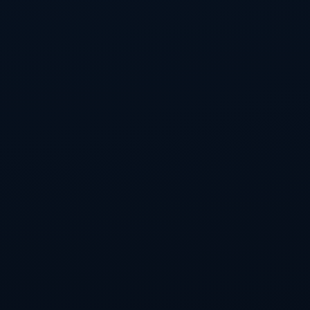
，都可以从首页快速进入目标页面，减少在小屏幕上的反复查