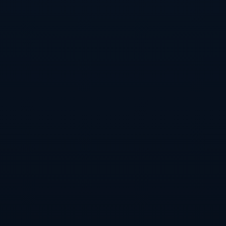
体验重点。
端操作步骤。
大小工具、希望浏览最新赛事资讯，还是准备下载应用与开启账户