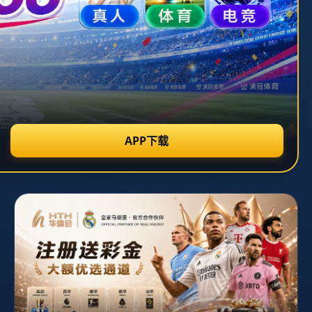
入口。集中查看大小分析工具、移动策略内容、赛事资讯与安全