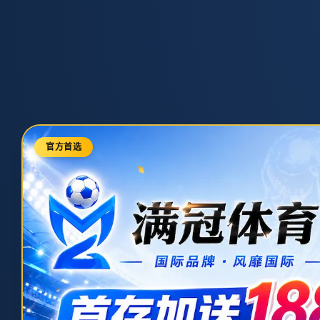
首页
大小下注工具
移动投注策略
投注软件下载
手机注册入口
更多
立即下載
安全註冊