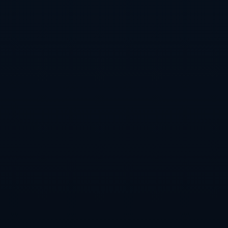
适合移动搜索流量落地。
内容列表更容易辨识。
完整使用路径。
息与工具参考。