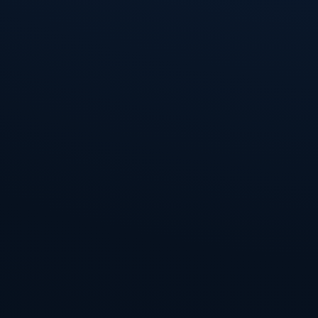
首页焦点
从搜索进入，到工具体验，再到下载与注
这个首页围绕移动端使用路径设计：先帮助用户快速理解平台
大小下注工具
查看适合移动端阅读的分析工具入口，更快整理比赛节奏、进
进入工具页
移动投注策略
以清晰结构阅读策略说明、比赛观察思路与手机场景下更高效
查看策略